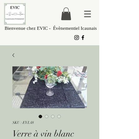
Bienvenue chez EVIC - Évènementiel Icaunais
SKU : EVL48
Verre à vin blanc