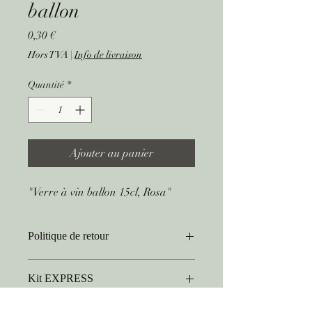
ballon
Prix
0,30 €
Hors TVA
|
Info de livraison
Quantité
*
Ajouter au panier
"Verre à vin ballon 15cl, Rosa"
Politique de retour
"La vaisselle est à rendre non lavée, sans
Kit EXPRESS
déchet et rangée dans les contenants de
départ."