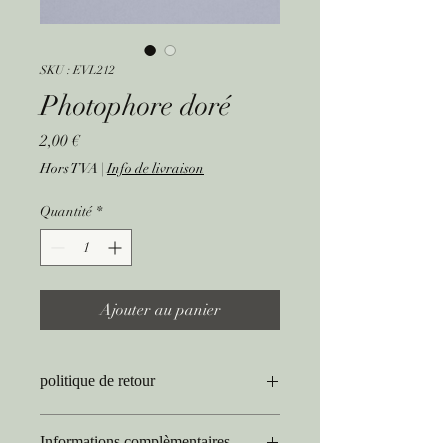
SKU : EVL212
Photophore doré
Prix
2,00 €
Hors TVA
|
Info de livraison
Quantité
*
Ajouter au panier
politique de retour
Rendre la décoration intacte et sans
Informations complèmentaires
pièces manquantes.