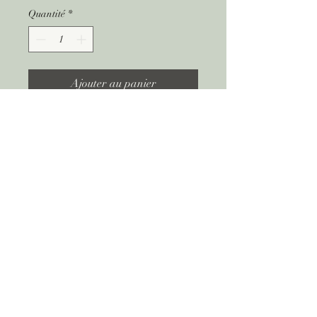
Quantité
*
Ajouter au panier
Rabattant en bois à mettre
directement au sol.
DEMANDE DE DEVIS EN LIGNE GRATUITE ET SANS ENG
EVIC - Evenementiel Icaunais
evic.contact@free.fr
​07
80 18 19 59