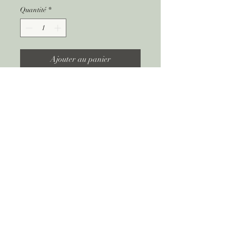
Quantité
*
Ajouter au panier
Politique de retour
Rendre la décoration intacte et sans
pièces manquantes.
DEMANDE DE DEVIS EN LIGNE GRATUITE ET SANS ENG
EVIC - Evenementiel Icaunais
evic.contact@free.fr
​07
80 18 19 59