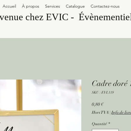
Accueil
À propos
Services
Catalogue
Contactez-nous
enue chez EVIC - Évènementiel
Cadre doré
SKU : EVL119
Prix
0,80 €
Hors TVA
|
Info de liv
Quantité
*