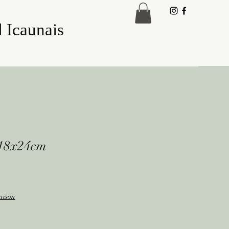
 Icaunais
 18x24cm
raison