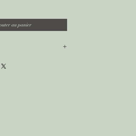
outer au panier
ntacte et sans pièces manquantes.